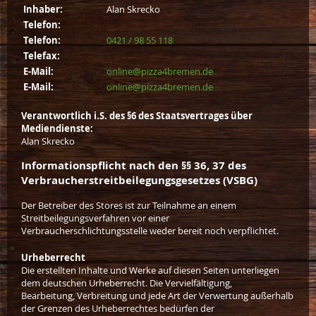
Inhaber:
Alan Skrecko
Telefon:
Telefon:
0421 / 98 55 118
Telefax:
E-Mail:
online@pizza4bremen.de
E-Mail:
online@pizza4bremen.de
Verantwortlich i.S. des §6 des Staatsvertrages über
Mediendienste:
Alan Skrecko
Informationspflicht nach den §§ 36, 37 des
Verbraucherstreitbeilegungsgesetzes (VSBG)
Der Betreiber des Stores ist zur Teilnahme an einem
Streitbeilegungsverfahren vor einer
Verbraucherschlichtungsstelle weder bereit noch verpflichtet.
Urheberrecht
Die erstellten Inhalte und Werke auf diesen Seiten unterliegen
dem deutschen Urheberrecht. Die Vervielfältigung,
Bearbeitung, Verbreitung und jede Art der Verwertung außerhalb
der Grenzen des Urheberrechtes bedürfen der