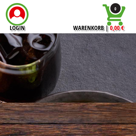
0
LOGIN
WARENKORB
|
0,00 €